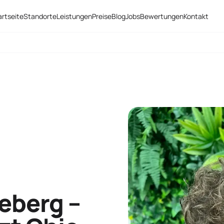
artseite
Standorte
Leistungen
Preise
Blog
Jobs
Bewertungen
Kontakt
eberg –