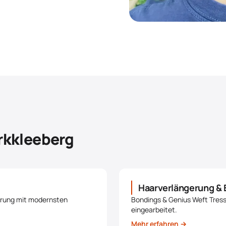
rkkleeberg
Haarverlängerung & 
erung mit modernsten
Bondings & Genius Weft Tresse
eingearbeitet.
Mehr erfahren →