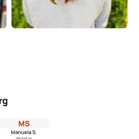
rg
MS
Manuela S.
Stylist:in