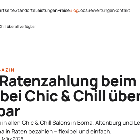
artseite
Standorte
Leistungen
Preise
Blog
Jobs
Bewertungen
Kontakt
hill überall verfügbar
GAZIN
 Ratenzahlung beim 
 bei Chic & Chill über
bar
 in allen Chic & Chill Salons in Borna, Altenburg und Le
na in Raten bezahlen – flexibel und einfach.
. März 2026