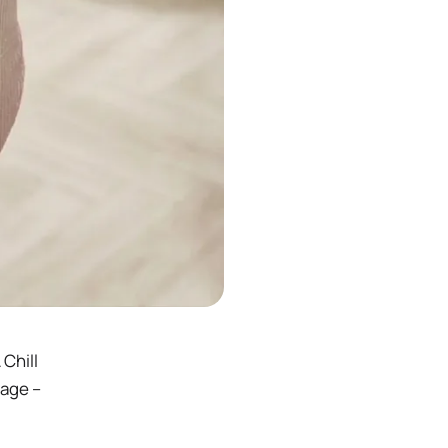
 Chill
yage –