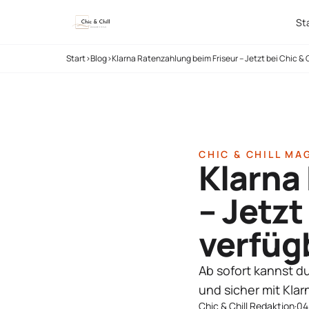
St
Start
›
Blog
›
Klarna Ratenzahlung beim Friseur – Jetzt bei Chic & C
CHIC & CHILL MA
Klarna
– Jetzt
verfüg
Ab sofort kannst du
und sicher mit Klar
Chic & Chill Redaktion
·
04