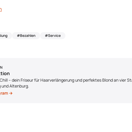
n
lung
#Bezahlen
#Service
ON
ktion
hill – dein Friseur für Haarverlängerung und perfektes Blond an vier S
g und Altenburg.
agram →