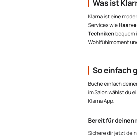
Was ist Kla
Klarna ist eine mode
Services wie
Haarve
Techniken
bequem in
Wohlfühlmoment und 
So einfach g
Buche einfach deine
im Salon wählst du e
Klarna App.
Bereit für deinen
Sichere dir jetzt dei