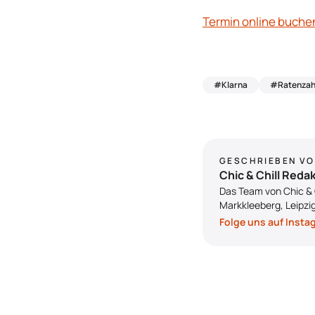
Termin online buche
#Klarna
#Ratenzah
GESCHRIEBEN V
Chic & Chill Reda
Das Team von Chic & C
Markkleeberg, Leipzi
Folge uns auf Inst